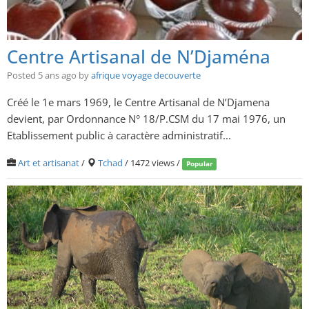
Centre Artisanal de N’Djaména
Posted 5 ans ago
by
afrique voyage decouverte
Créé le 1e mars 1969, le Centre Artisanal de N’Djamena
devient, par Ordonnance N° 18/P.CSM du 17 mai 1976, un
Etablissement public à caractère administratif...
Art et artisanat
/
Tchad
/ 1472 views /
Popular