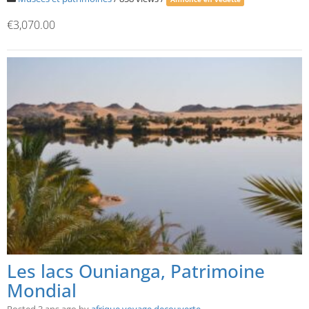
€3,070.00
Les lacs Ounianga, Patrimoine
Mondial
Posted 3 ans ago
by
afrique voyage decouverte