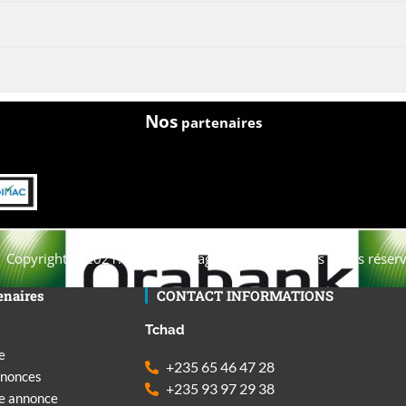
Nos
partenaires
Copyright © 2021. Afrique-voyage-découverte tous droits réserv
enaires
CONTACT INFORMATIONS
Tchad
e
+235 65 46 47 28
nnonces
+235 93 97 29 38
ne annonce