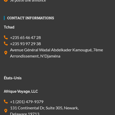
CONTACT INFORMATIONS
Tchad
+235 65 46 47 28
+235 93 97 29 38
Avenue Général Wadal Abdelkader Kamougué, 7ème
Arrondissement, N'Djaména
États-Unis
Afrique Voyage, LLC
+1 (201) 479-9379
131 Continental Dr, Suite 305, Newark,
Delaware 19713