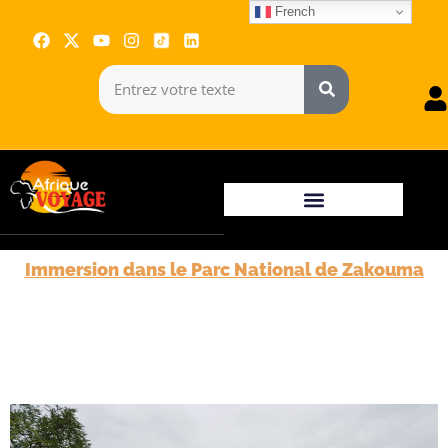
French
Immersion dans le Parc National de Zakouma