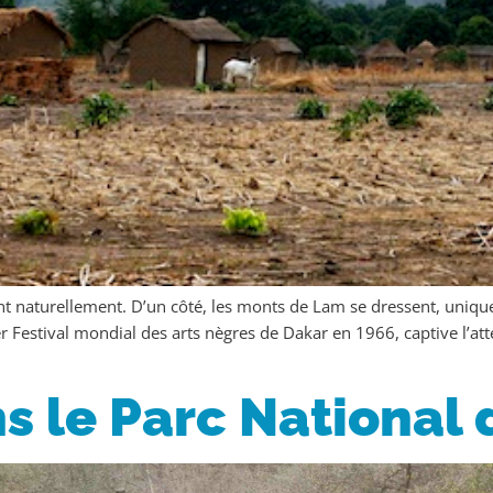
naturellement. D’un côté, les monts de Lam se dressent, uniques
estival mondial des arts nègres de Dakar en 1966, captive l’atten
s le Parc National