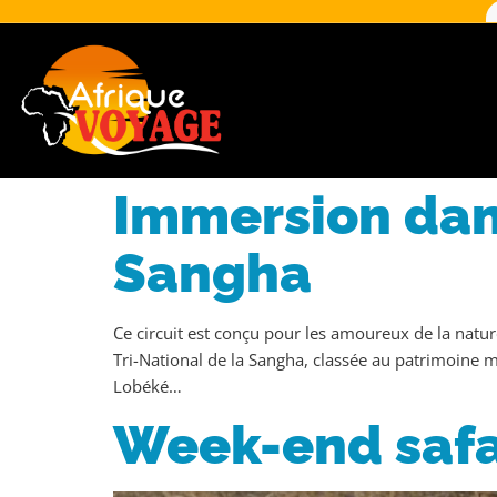
Immersion dan
Sangha
Ce circuit est conçu pour les amoureux de la nature
Tri-National de la Sangha, classée au patrimoine m
Lobéké…
Week-end safa