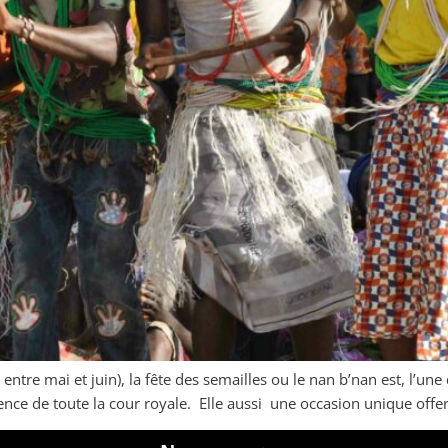
entre mai et juin), la fête des semailles ou le nan b’nan est, l’u
nce de toute la cour royale. Elle aussi une occasion unique off