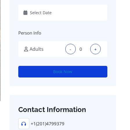
Person Info
Adults
-
+
Book Now
Contact Information
+1(201)4799379