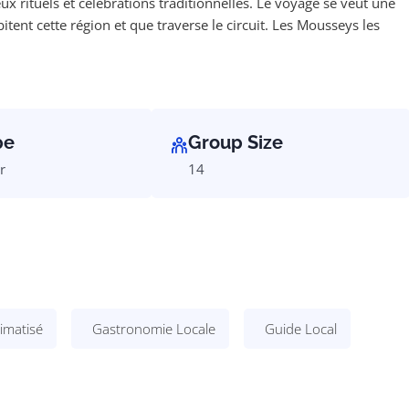
x rituels et célébrations traditionnelles. Le voyage se veut une
ent cette région et que traverse le circuit. Les Mousseys les
pe
Group Size
r
14
imatisé
Gastronomie Locale
Guide Local