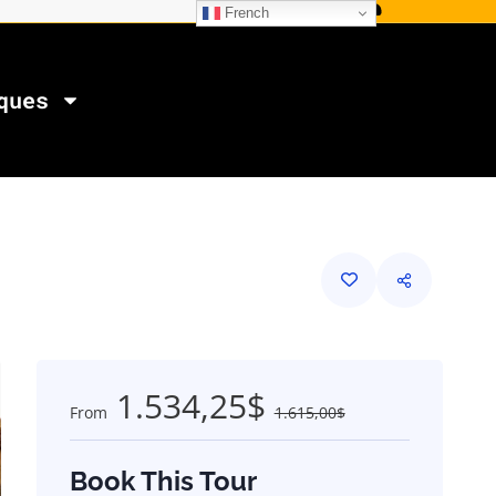
French
ques
1.534,25$
From
1.615,00$
Book This Tour