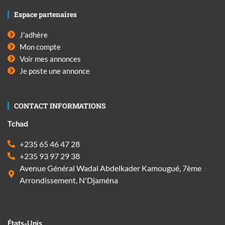
Espace partenaires
J'adhère
Mon compte
Voir mes annonces
Je poste une annonce
CONTACT INFORMATIONS
Tchad
+235 65 46 47 28
+235 93 97 29 38
Avenue Général Wadal Abdelkader Kamougué, 7ème
Arrondissement, N'Djaména
États-Unis