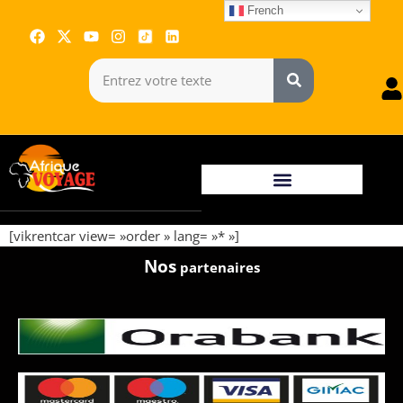
French
[vikrentcar view= »order » lang= »* »]
Nos
partenaires