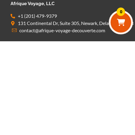
Afrique Voyage, LLC
0
+1 (201) 479-9379
131 Continental Dr, Suite 305, Newark, Delaware 19713
contact@afrique-voyage-decouverte.com