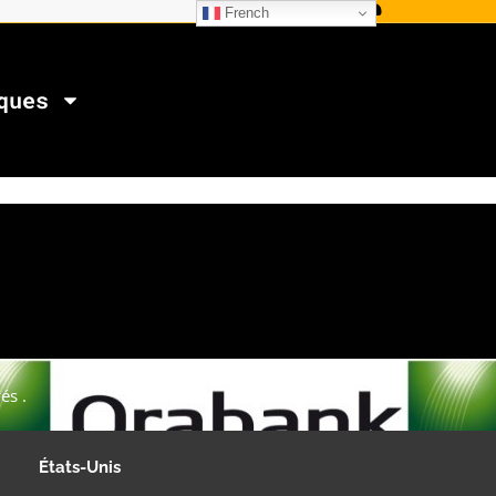
French
ques
és .
États-Unis