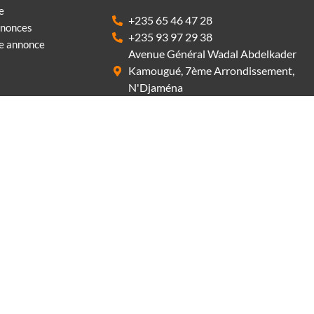
e
+235 65 46 47 28
nnonces
+235 93 97 29 38
ne annonce
Avenue Général Wadal Abdelkader
Kamougué, 7ème Arrondissement,
N'Djaména