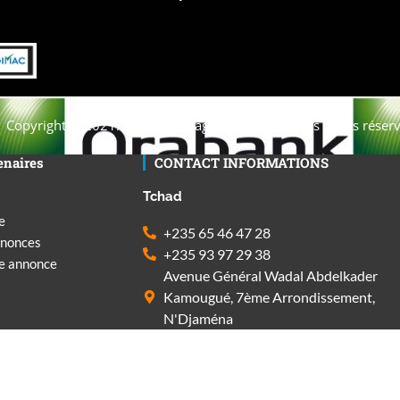
Copyright © 2021. Afrique-voyage-découverte tous droits réserv
enaires
CONTACT INFORMATIONS
Tchad
e
+235 65 46 47 28
nnonces
+235 93 97 29 38
ne annonce
Avenue Général Wadal Abdelkader
Kamougué, 7ème Arrondissement,
N'Djaména