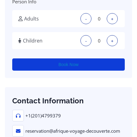
Person Info
Adults
-
+
Children
-
+
Book Now
Contact Information
+1(201)4799379
reservation@afrique-voyage-decouverte.com