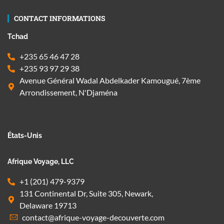
CONTACT INFORMATIONS
Tchad
+235 65 46 47 28
+235 93 97 29 38
Avenue Général Wadal Abdelkader Kamougué, 7ème
Arrondissement, N'Djaména
États-Unis
Afrique Voyage, LLC
+1 (201) 479-9379
131 Continental Dr, Suite 305, Newark,
Delaware 19713
contact@afrique-voyage-decouverte.com