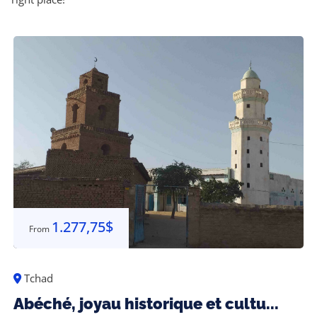
1.277,75
$
From
Tchad
Abéché, joyau historique et cultu...