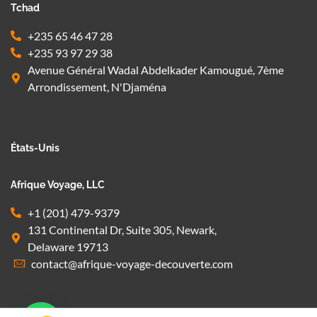
Tchad
+235 65 46 47 28
+235 93 97 29 38
Avenue Général Wadal Abdelkader Kamougué, 7ème
Arrondissement, N'Djaména
États-Unis
Afrique Voyage, LLC
+1 (201) 479-9379
131 Continental Dr, Suite 305, Newark,
Delaware 19713
contact@afrique-voyage-decouverte.com