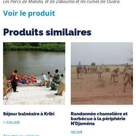
Les Parcs de Manda, et de Zakouma et les ruines de Ouara.
Voir le produit
Produits similaires
Séjour balnéaire à Kribi
Randonnée chamelière et
barbécue à la périphérie
1.535,00
$
N’Djaména
98,00
$