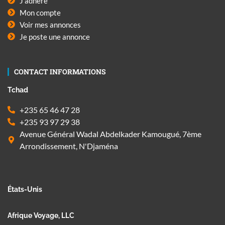
J'adhère
Mon compte
Voir mes annonces
Je poste une annonce
CONTACT INFORMATIONS
Tchad
+235 65 46 47 28
+235 93 97 29 38
Avenue Général Wadal Abdelkader Kamougué, 7ème
Arrondissement, N'Djaména
États-Unis
Afrique Voyage, LLC