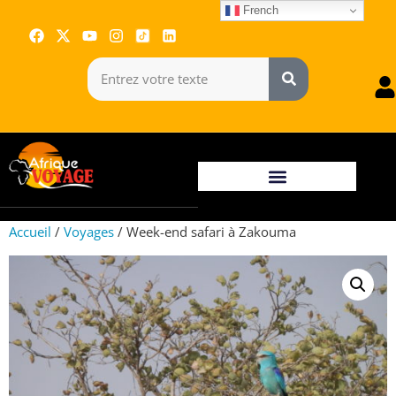
French
Accueil
/
Voyages
/ Week-end safari à Zakouma