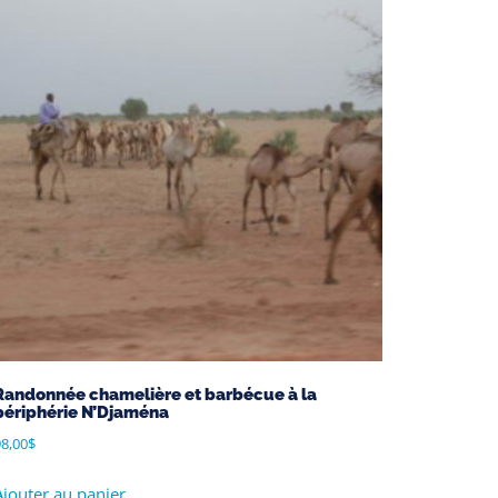
Randonnée chamelière et barbécue à la
périphérie N’Djaména
8,00
$
Ajouter au panier