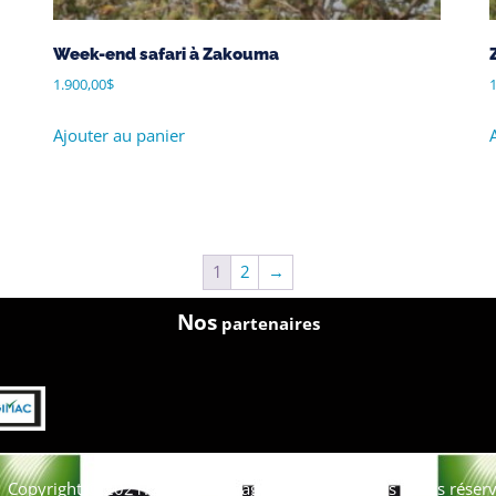
Week-end safari à Zakouma
1.900,00
$
1
Ajouter au panier
1
2
→
Nos
partenaires
Copyright © 2021. Afrique-voyage-découverte tous droits réserv