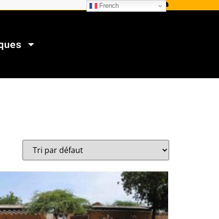
French
ques