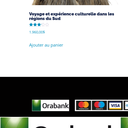
Voyage et expérience culturelle dans les
régions du Sud
Note
1.960,00
$
3.20
sur 5
Ajouter au panier