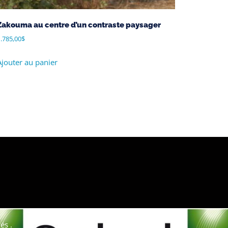
Zakouma au centre d’un contraste paysager
.785,00
$
Ajouter au panier
és .