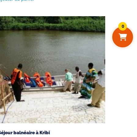
0
Séjour balnéaire à Kribi