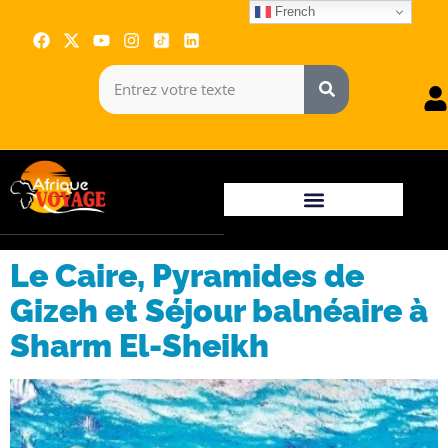
French
Le Caire, Pyramides de
Gizeh et Séjour balnéaire à
Sharm El-Sheikh