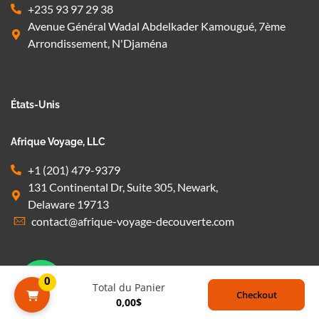
+235 93 97 29 38
Avenue Général Wadal Abdelkader Kamougué, 7ème
Arrondissement, N'Djaména
États-Unis
Afrique Voyage, LLC
+1 (201) 479-9379
131 Continental Dr, Suite 305, Newark,
Delaware 19713
contact@afrique-voyage-decouverte.com
1
0
Total du Panier
Checkout
Book Now
0,00
$