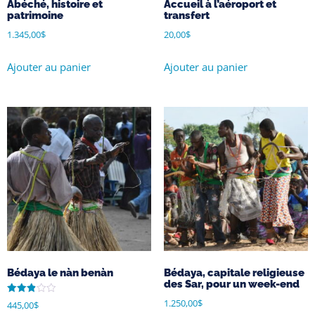
Abéché, histoire et
Accueil à l’aéroport et
patrimoine
transfert
1.345,00
$
20,00
$
Ajouter au panier
Ajouter au panier
Bédaya le nàn benàn
Bédaya, capitale religieuse
des Sar, pour un week-end
Note
1.250,00
$
445,00
$
2.90