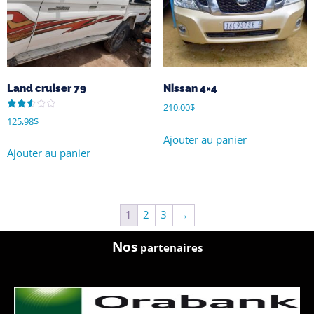
Land cruiser 79
Nissan 4×4
210,00
$
Note
125,98
$
2.50
sur
Ajouter au panier
5
Ajouter au panier
1
2
3
→
Nos
partenaires