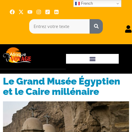
French
Le Grand Musée Égyptien
et le Caire millénaire