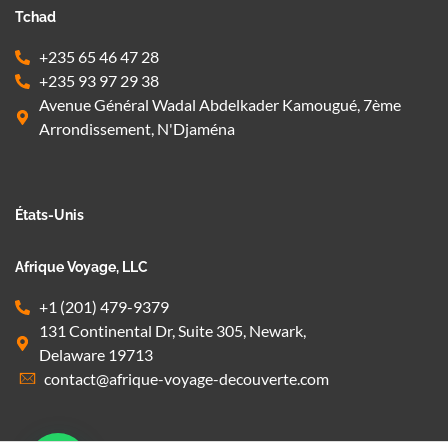
Tchad
+235 65 46 47 28
+235 93 97 29 38
Avenue Général Wadal Abdelkader Kamougué, 7ème
Arrondissement, N'Djaména
États-Unis
Afrique Voyage, LLC
+1 (201) 479-9379
131 Continental Dr, Suite 305, Newark,
Delaware 19713
contact@afrique-voyage-decouverte.com
1