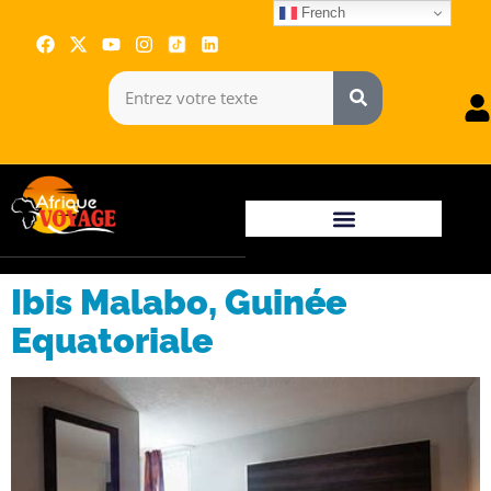
French
Ibis Malabo, Guinée
Equatoriale