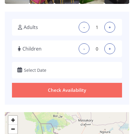
Adults
-
+
Children
-
+
Check Availability
+
−