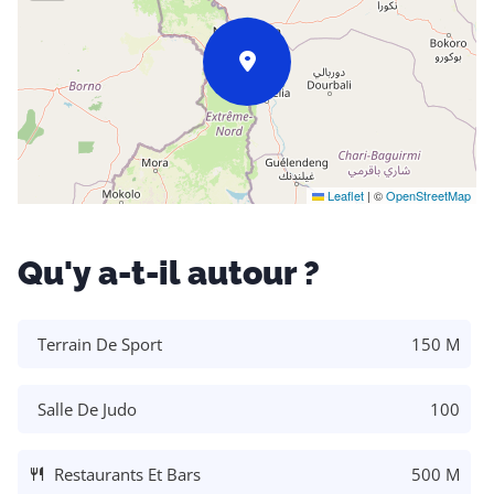
Leaflet
|
©
OpenStreetMap
Qu'y a-t-il autour ?
Terrain De Sport
150 M
Salle De Judo
100
Restaurants Et Bars
500 M