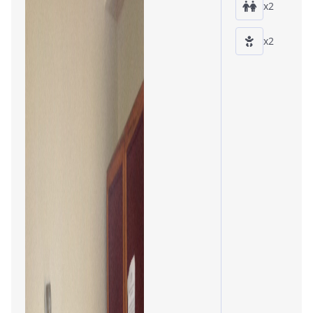
x2
x2