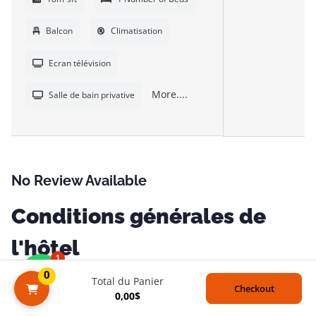
Balcon
Climatisation
Ecran télévision
More....
Salle de bain privative
No Review Available
Conditions générales de
l'hôtel
1
0
Besoin d'aide?
Total du Panier
Article 1 : LES MODALITES D’ACCES
Checkout
0,00
$
L’accès au sein de l’hôtel est conditionné par une