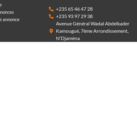
e
+235 65 46 47 28
nnonces
+235 93 97 29 38
ne annonce
Avenue Général Wadal Abdelkader
Kamougué, 7ème Arrondissement,
N'Djaména