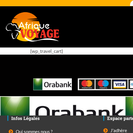
[wp_travel_cart]
Infos Légales
Espace part
J'adhère
Qui sommes nous ?