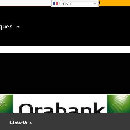
French
ques
és .
États-Unis