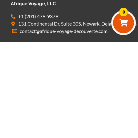
Afrique Voyage, LLC
0
+1 (201) 479-9379
131 Continental Dr, Suite 305, Newark, Delaware 19713
contact@afrique-voyage-decouverte.com