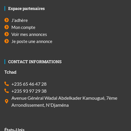
Espace partenaires
J'adhère
Mon compte
Voir mes annonces
Je poste une annonce
CONTACT INFORMATIONS
Tchad
+235 65 46 47 28
+235 93 97 29 38
Avenue Général Wadal Abdelkader Kamougué, 7ème
Arrondissement, N'Djaména
États-Unis