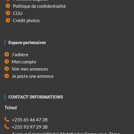
Politique de confidentialité
CGU
Crédit photos
Espace partenaires
J'adhère
Mon compte
Voir mes annonces
Je poste une annonce
CONTACT INFORMATIONS
Tchad
+235 65 46 47 28
+235 93 97 29 38
Avenue Général Wadal Abdelkader Kamougué, 7ème