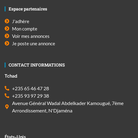
Espace partenaires
J'adhère
Mon compte
Voir mes annonces
Je poste une annonce
CONTACT INFORMATIONS
Tchad
+235 65 46 47 28
+235 93 97 29 38
Avenue Général Wadal Abdelkader Kamougué, 7ème
Arrondissement, N'Djaména
États-Unis