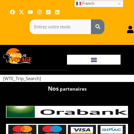
French
[WTE_Trip_Search]
Nos
partenaires