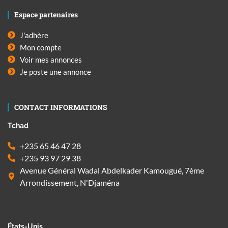
Espace partenaires
J'adhère
Mon compte
Voir mes annonces
Je poste une annonce
CONTACT INFORMATIONS
Tchad
+235 65 46 47 28
+235 93 97 29 38
Avenue Général Wadal Abdelkader Kamougué, 7ème
Arrondissement, N'Djaména
États-Unis