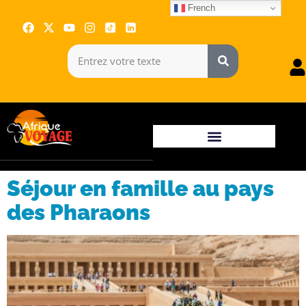
French
Séjour en famille au pays
des Pharaons