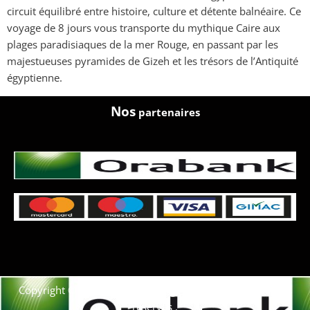
circuit équilibré entre histoire, culture et détente balnéaire. Ce
voyage de 8 jours vous transporte du mythique Caire aux
plages paradisiaques de la mer Rouge, en passant par les
majestueuses pyramides de Gizeh et les trésors de l’Antiquité
égyptienne.
Nos
partenaires
Copyright © 2021. Afrique-voyage-découverte tous droits
réservés .