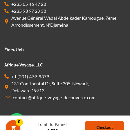
+235 65 46 47 28
+235 93 97 29 38
Avenue Général Wadal Abdelkader Kamougué, 7ème
Arrondissement, N'Djaména
États-Unis
Afrique Voyage, LLC
+1 (201) 479-9379
131 Continental Dr, Suite 305, Newark,
Delaware 19713
contact@afrique-voyage-decouverte.com
0
Total du Panier
Checkout