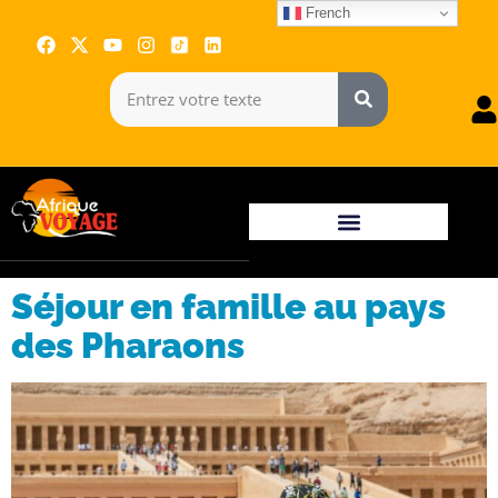
French
Séjour en famille au pays
des Pharaons