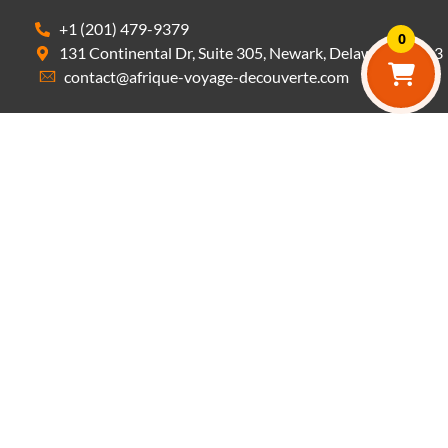
+1 (201) 479-9379
0
131 Continental Dr, Suite 305, Newark, Delaware 19713
contact@afrique-voyage-decouverte.com