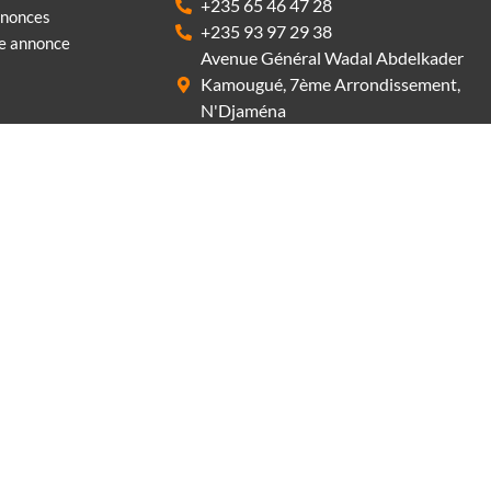
+235 65 46 47 28
nnonces
+235 93 97 29 38
ne annonce
Avenue Général Wadal Abdelkader
Kamougué, 7ème Arrondissement,
N'Djaména