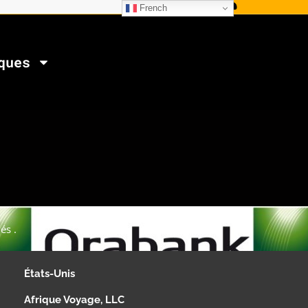
French
ques
és .
États-Unis
Afrique Voyage, LLC