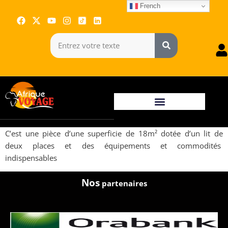
French
C’est une pièce d’une superficie de 18m² dotée d’un lit de
deux places et des équipements et commodités
indispensables
Nos
partenaires