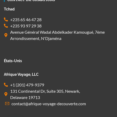
Tchad
+235 65 46 47 28
+235 93 97 29 38
Avenue Général Wadal Abdelkader Kamougué, 7ème
Arrondissement, N'Djaména
États-Unis
Afrique Voyage, LLC
+1 (201) 479-9379
131 Continental Dr, Suite 305, Newark,
Delaware 19713
contact@afrique-voyage-decouverte.com