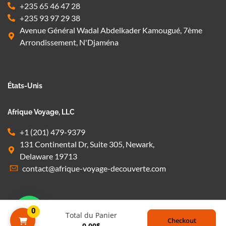
+235 65 46 47 28
+235 93 97 29 38
Avenue Général Wadal Abdelkader Kamougué, 7ème
Arrondissement, N'Djaména
États-Unis
Afrique Voyage, LLC
+1 (201) 479-9379
131 Continental Dr, Suite 305, Newark,
Delaware 19713
contact@afrique-voyage-decouverte.com
0
Total du Panier
Checkout
0,00
$