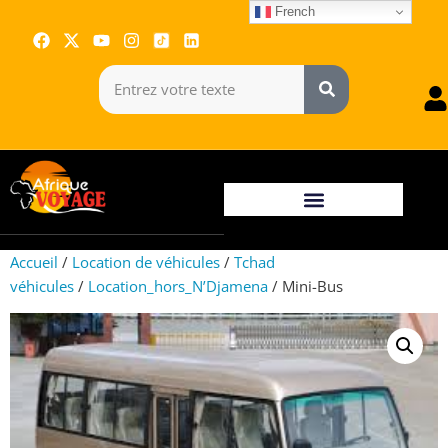
French
Accueil
/
Location de véhicules
/
Tchad
véhicules
/
Location_hors_N’Djamena
/ Mini-Bus