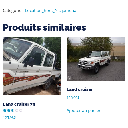
Catégorie :
Location_hors_N’Djamena
Produits similaires
Land cruiser
126,00
$
Land cruiser 79
Ajouter au panier
Note
125,98
$
2.50
sur
5