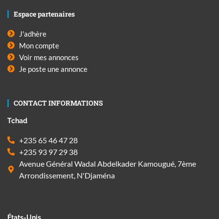
Espace partenaires
J'adhère
Mon compte
Voir mes annonces
Je poste une annonce
CONTACT INFORMATIONS
Tchad
+235 65 46 47 28
+235 93 97 29 38
Avenue Général Wadal Abdelkader Kamougué, 7ème
Arrondissement, N'Djaména
États-Unis