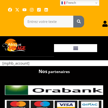
French
[mphb_account]
Nos
partenaires