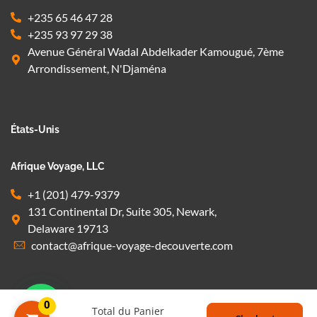
+235 65 46 47 28
+235 93 97 29 38
Avenue Général Wadal Abdelkader Kamougué, 7ème
Arrondissement, N'Djaména
États-Unis
Afrique Voyage, LLC
+1 (201) 479-9379
131 Continental Dr, Suite 305, Newark,
Delaware 19713
contact@afrique-voyage-decouverte.com
0
Total du Panier