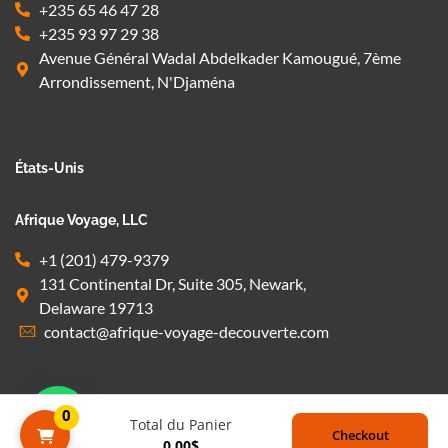
+235 65 46 47 28
+235 93 97 29 38
Avenue Général Wadal Abdelkader Kamougué, 7ème
Arrondissement, N'Djaména
États-Unis
Afrique Voyage, LLC
+1 (201) 479-9379
131 Continental Dr, Suite 305, Newark,
Delaware 19713
contact@afrique-voyage-decouverte.com
0
Total du Panier
Checkout
0,00
$