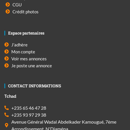
CGU
Crédit photos
Espace partenaires
J'adhère
Mon compte
Voir mes annonces
Je poste une annonce
CONTACT INFORMATIONS
Tchad
+235 65 46 47 28
+235 93 97 29 38
Avenue Général Wadal Abdelkader Kamougué, 7ème
Arrondissement, N'Djaména