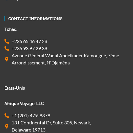
CONTACT INFORMATIONS
Tchad
+235 65 46 47 28
+235 93 97 29 38
Avenue Général Wadal Abdelkader Kamougué, 7ème
Arrondissement, N'Djaména
États-Unis
Afrique Voyage, LLC
+1 (201) 479-9379
131 Continental Dr, Suite 305, Newark,
Delaware 19713