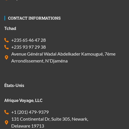
CONTACT INFORMATIONS
Tchad
+235 65 46 47 28
+235 93 97 29 38
Avenue Général Wadal Abdelkader Kamougué, 7ème
Arrondissement, N'Djaména
États-Unis
Afrique Voyage, LLC
+1 (201) 479-9379
131 Continental Dr, Suite 305, Newark,
Delaware 19713