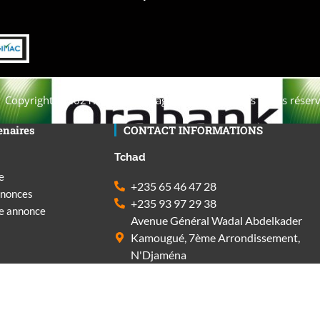
Copyright © 2021. Afrique-voyage-découverte tous droits réserv
enaires
CONTACT INFORMATIONS
Tchad
e
+235 65 46 47 28
nnonces
+235 93 97 29 38
ne annonce
Avenue Général Wadal Abdelkader
Kamougué, 7ème Arrondissement,
N'Djaména