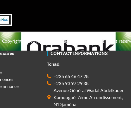
Copyright © 2021. Afrique-voyage-découverte tous droits réserv
enaires
CONTACT INFORMATIONS
Tchad
e
+235 65 46 47 28
nnonces
+235 93 97 29 38
ne annonce
Avenue Général Wadal Abdelkader
Kamougué, 7ème Arrondissement,
N'Djaména