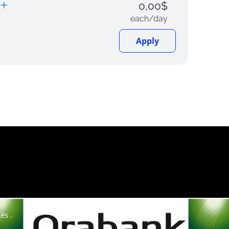
0,00
$
each/day
Apply
és .