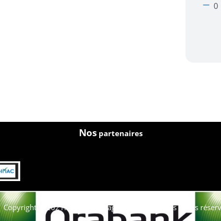
Nos
partenaires
Copyright © 2021. Afrique-voyage-découverte tous droits réserv