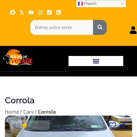
French
Corrola
Home
/
Cars
/
Corrola
0.0
(0 trips)