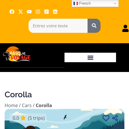
French
Corolla
Home
/
Cars
/
Corolla
0.0
(5 trips)