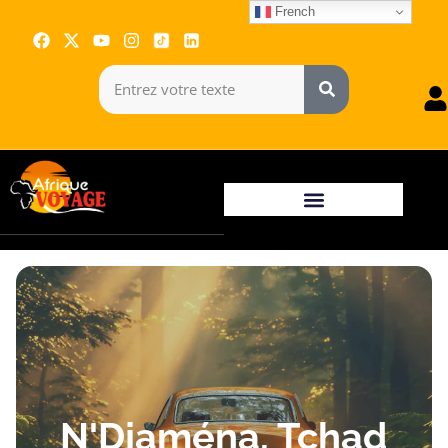
French
N'Djaména, Tchad