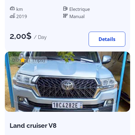
km
Electrique
2019
Manual
2,00
$
/ Day
Details
0.0
(1 Trips)
Land cruiser V8