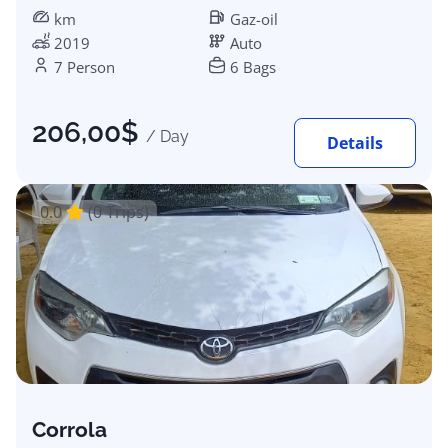
km
Gaz-oil
2019
Auto
7 Person
6 Bags
206,00
$
/ Day
Details
0.0
(0 Trips)
Corrola