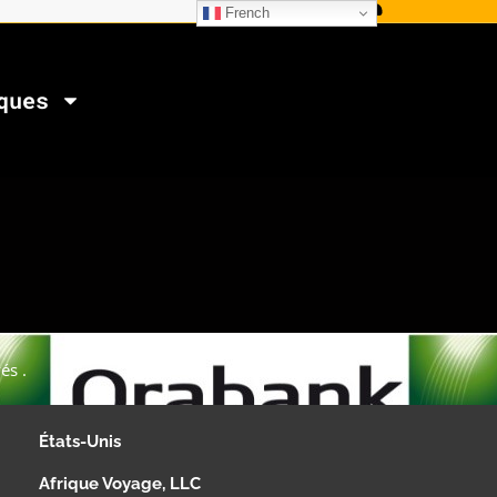
French
ques
és .
États-Unis
Afrique Voyage, LLC