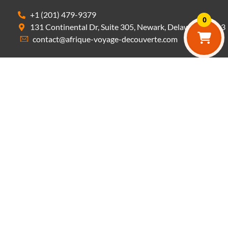
+1 (201) 479-9379
0
131 Continental Dr, Suite 305, Newark, Delaware 19713
contact@afrique-voyage-decouverte.com