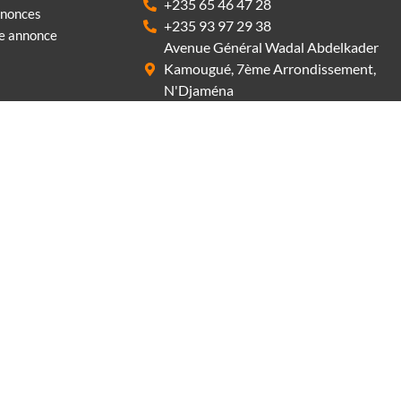
+235 65 46 47 28
nnonces
+235 93 97 29 38
ne annonce
Avenue Général Wadal Abdelkader
Kamougué, 7ème Arrondissement,
N'Djaména