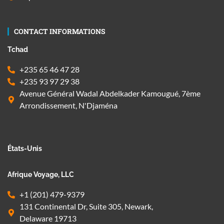
CONTACT INFORMATIONS
Tchad
+235 65 46 47 28
+235 93 97 29 38
Avenue Général Wadal Abdelkader Kamougué, 7ème
Arrondissement, N'Djaména
États-Unis
Afrique Voyage, LLC
+1 (201) 479-9379
131 Continental Dr, Suite 305, Newark,
Delaware 19713