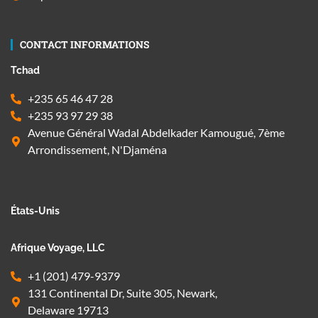
CONTACT INFORMATIONS
Tchad
+235 65 46 47 28
+235 93 97 29 38
Avenue Général Wadal Abdelkader Kamougué, 7ème
Arrondissement, N'Djaména
États-Unis
Afrique Voyage, LLC
+1 (201) 479-9379
131 Continental Dr, Suite 305, Newark,
Delaware 19713