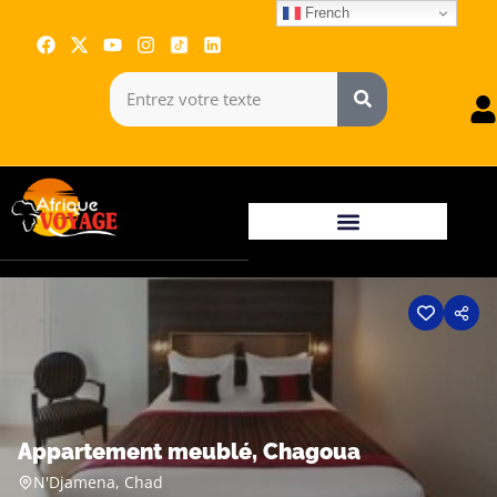
French
Appartement meublé, Chagoua
N'Djamena, Chad