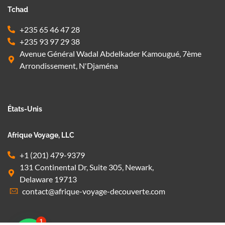
Tchad
+235 65 46 47 28
+235 93 97 29 38
Avenue Général Wadal Abdelkader Kamougué, 7ème
Arrondissement, N'Djaména
États-Unis
Afrique Voyage, LLC
+1 (201) 479-9379
131 Continental Dr, Suite 305, Newark,
Delaware 19713
contact@afrique-voyage-decouverte.com
1