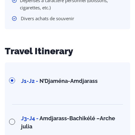
Dépenses à caractère personnel (boissons,
cigarettes, etc.)
Divers achats de souvenir
Travel Itinerary
J1-J2 -
N’Djaména-Amdjarass
J3-J4 -
Amdjarass-Bachikélé –Arche
julia