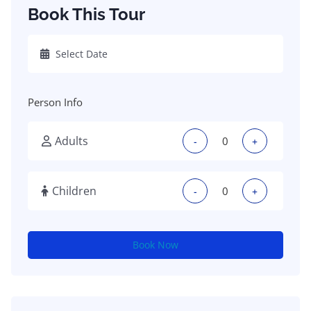
Book This Tour
Person Info
Adults
-
+
Children
-
+
Book Now