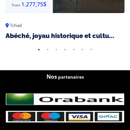
1.277,75
$
From
Tchad
Abéché, joyau historique et cultu...
Nos
partenaires