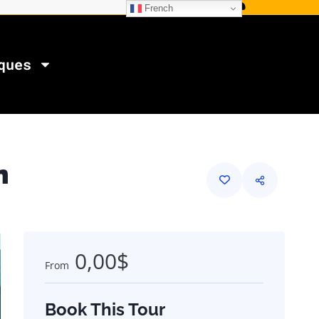
French
ques
n
0,00$
From
Book This Tour