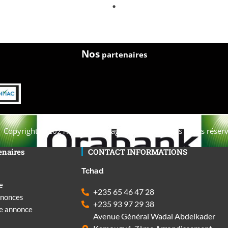
Nos
partenaires
Copyright © 2021. Afrique-voyage-découverte tous droits réserv
enaires
CONTACT INFORMATIONS
Tchad
e
+235 65 46 47 28
nnonces
+235 93 97 29 38
ne annonce
Avenue Général Wadal Abdelkader