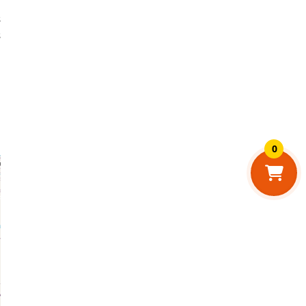
s
s
.
0