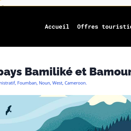
Accueil
Offres touristi
pays Bamiliké et Bamou
nistratif, Foumban, Noun, West, Cameroon.