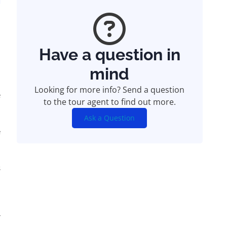
Have a question in
mind
Looking for more info? Send a question
e
to the tour agent to find out more.
l
Ask a Question
,
e
.
s
m
,
r