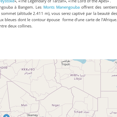
reystoke
», «The Legendary of Tarzan», «The Lord of the Apes» .
nengouba à Bangem. Les
Monts Manengouba
offrent des sentier
u sommet (altitude 2.411 m), vous serez captivé par la beauté de
ux bleues dont le contour épouse forme d’une carte de l’Afrique
ntre deux collines.