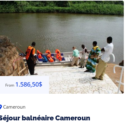
1.586,50
$
From
Cameroun
Séjour balnéaire Cameroun