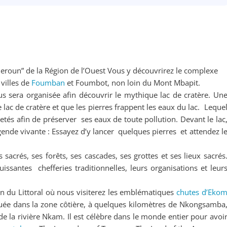
meroun” de la Région de l’Ouest Vous y découvrirez le complexe
villes de
Foumban
et Foumbot, non loin du Mont Mbapit.
us sera organisée afin découvrir le mythique lac de cratère. Un
e lac de cratère et que les pierres frappent les eaux du lac. Leque
jetés afin de préserver ses eaux de toute pollution. Devant le lac
gende vivante : Essayez d’y lancer quelques pierres et attendez l
sacrés, ses forêts, ses cascades, ses grottes et ses lieux sacrés
santes chefferies traditionnelles, leurs organisations et leur
on du Littoral où nous visiterez les emblématiques
chutes d’Eko
uée dans la zone côtière, à quelques kilomètres de Nkongsamba
e la rivière Nkam. Il est célèbre dans le monde entier pour avoi