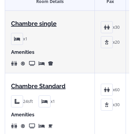
Room Details
Pax
Chambre single
x30
x1
x20
Amenities
Chambre Standard
x60
24sft
x1
x30
Amenities