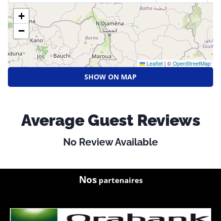
+
−
Leaflet
|
©
OpenStreetMap
SHOW ON MAP
Average Guest Reviews
No Review Available
Nos
partenaires